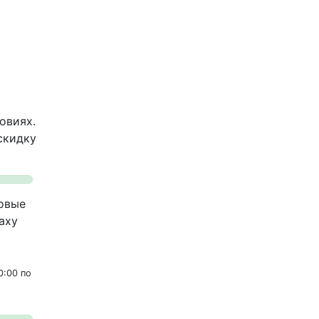
овиях.
скидку
овые
axy
0:00 по