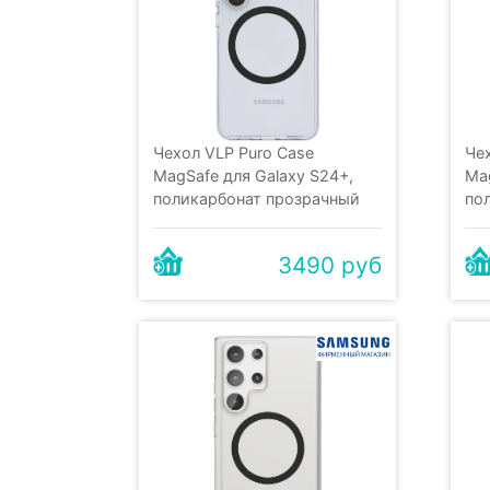
Чехол VLP Puro Case
Че
MagSafe для Galaxy S24+,
Mag
поликарбонат прозрачный
по
3490 руб