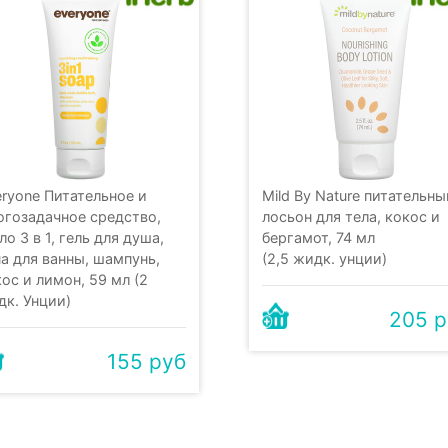
eryone Питательное и
Mild By Nature питательны
огозадачное средство,
лосьон для тела, кокос и
о 3 в 1, гель для душа,
бергамот, 74 мл
а для ванны, шампунь,
(2,5 жидк. унции)
ос и лимон, 59 мл (2
дк. Унции)
205 р
155 руб