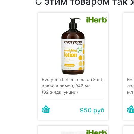
С этим товаром так
Everyone Lotion, лосьон 3 в 1,
Ev
кокос и лимон, 946 мл
лос
(32 жидк. унции)
мл 
950 руб