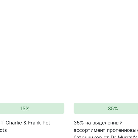
15%
35%
ff Charlie & Frank Pet
35% на выделенный
cts
ассортимент протеиновы
батончиков от Dr Murray's