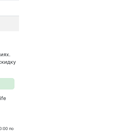
иях.
скидку
ife
0:00 по