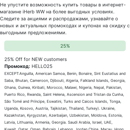
Не упустите возможность купить товары в интернет-
магазине iHerb WW на более выгодных условиях.
Следите за акциями и распродажами, узнавайте о
новых и актуальных промокодах и купонах на скидку с
выгодными предложениями.
25%
25% Off for NEW customers
Промокод:
HELLO25
EXCEPT:Anguilla, American Samoa, Benin, Bonaire, Sint Eustatius and
Saba, Bhutan, Cameroon, Djibouti, Algeria, Falkland Islands, Georgia,
Ghana, Guinea, Kiribati, Morocco, Malawi, Nigeria, Nepal, Pakistan,
Puerto Rico, Rwanda, Saint Helena, Ascension and Tristan da Cunha,
São Tomé and Príncipe, Eswatini, Turks and Caicos Islands, Tonga,
Uganda, Kosovo, Austria, Tajikistan, Thailand, Turkey). Ukraine,
Kazakhstan, Kyrgyzstan, Azerbaijan, Uzbekistan, Moldova, Estonia,
Latvia, Lithuania, Armenia, Georgia. Saudi Arabia, Israel, UAE,
Kuwait, Qatar, Oman, Bahrain, Lebanon, Jordan China, Macau, Hong