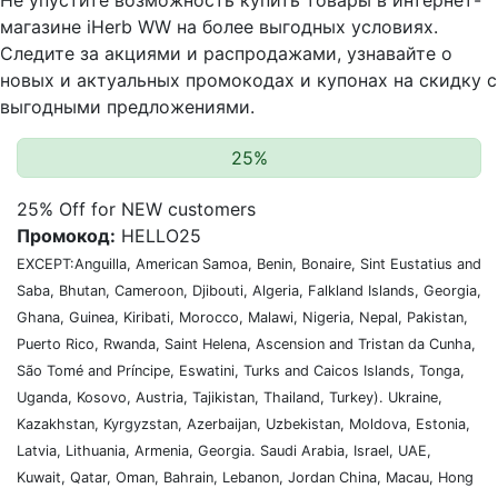
Не упустите возможность купить товары в интернет-
магазине iHerb WW на более выгодных условиях.
Следите за акциями и распродажами, узнавайте о
новых и актуальных промокодах и купонах на скидку с
выгодными предложениями.
25%
25% Off for NEW customers
Промокод:
HELLO25
EXCEPT:Anguilla, American Samoa, Benin, Bonaire, Sint Eustatius and
Saba, Bhutan, Cameroon, Djibouti, Algeria, Falkland Islands, Georgia,
Ghana, Guinea, Kiribati, Morocco, Malawi, Nigeria, Nepal, Pakistan,
Puerto Rico, Rwanda, Saint Helena, Ascension and Tristan da Cunha,
São Tomé and Príncipe, Eswatini, Turks and Caicos Islands, Tonga,
Uganda, Kosovo, Austria, Tajikistan, Thailand, Turkey). Ukraine,
Kazakhstan, Kyrgyzstan, Azerbaijan, Uzbekistan, Moldova, Estonia,
Latvia, Lithuania, Armenia, Georgia. Saudi Arabia, Israel, UAE,
Kuwait, Qatar, Oman, Bahrain, Lebanon, Jordan China, Macau, Hong