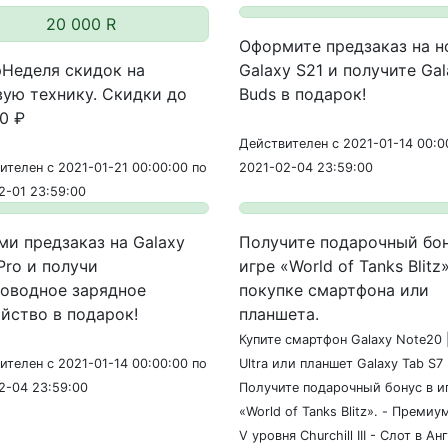
20 000 R
Оформите предзаказ на н
Неделя скидок на
Galaxy S21 и получите Gal
ую технику. Скидки до
Buds в подарок!
0 ₽
Действителен с 2021-01-14 00:0
ителен с 2021-01-21 00:00:00 по
2021-02-04 23:59:00
2-01 23:59:00
и предзаказ на Galaxy
Получите подарочный бон
Pro и получи
игре «World of Tanks Blitz
оводное зарядное
покупке смартфона или
йство в подарок!
планшета.
Купите смартфон Galaxy Note20 
ителен с 2021-01-14 00:00:00 по
Ultra или планшет Galaxy Tab S7 
2-04 23:59:00
Получите подарочный бонус в и
«World of Tanks Blitz». - Премиу
V уровня Churchill III - Слот в Ан