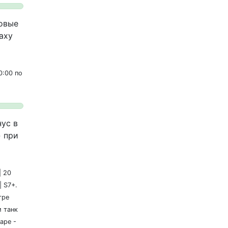
овые
axy
0:00 по
ус в
» при
| 20
| S7+.
гре
м танк
гаре -